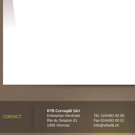
RTB Corvagliâ Sàrl
Entreprise Générale
Tél. 024/482 60 00
CONTACT
Rte du Simplon 81
Fax 024/482 60 01
1895 Vionnaz
info@villartb.ch