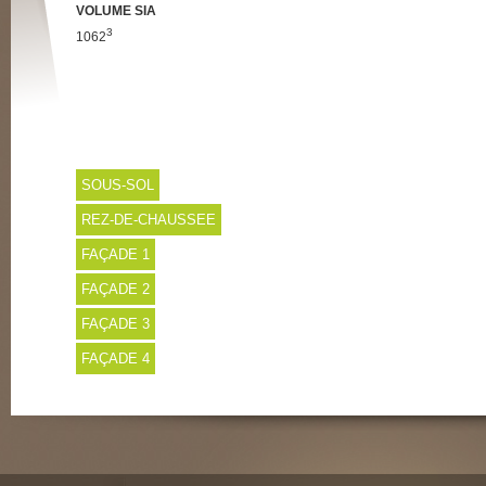
VOLUME SIA
3
1062
SOUS-SOL
REZ-DE-CHAUSSEE
FAÇADE 1
FAÇADE 2
FAÇADE 3
FAÇADE 4